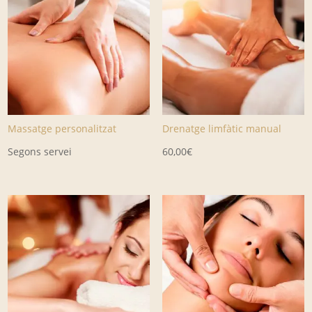
Massatge personalitzat
Drenatge limfàtic manual
Segons servei
60,00
€