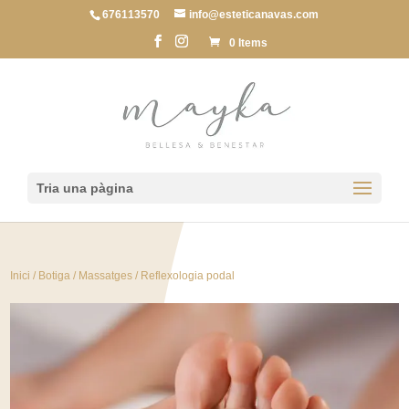
676113570
info@esteticanavas.com
0 Items
Tria una pàgina
Inici
/
Botiga
/
Massatges
/ Reflexologia podal