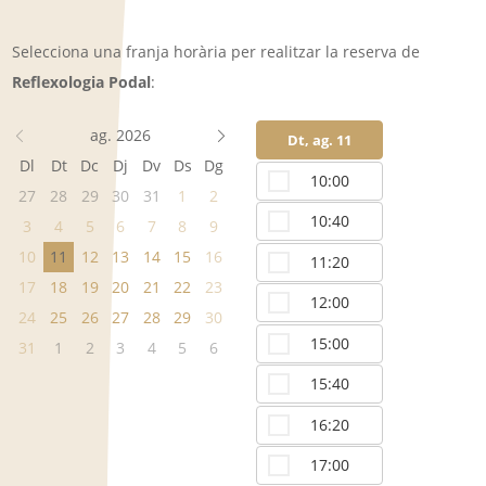
Selecciona una franja horària per realitzar la reserva de
Reflexologia Podal
:
ag. 2026
Dt, ag. 11
Dt, ag. 1
Dl
Dt
Dc
Dj
Dv
Ds
Dg
10:00
18:2
27
28
29
30
31
1
2
10:40
3
4
5
6
7
8
9
10
11
12
13
14
15
16
11:20
17
18
19
20
21
22
23
12:00
24
25
26
27
28
29
30
15:00
31
1
2
3
4
5
6
15:40
16:20
17:00